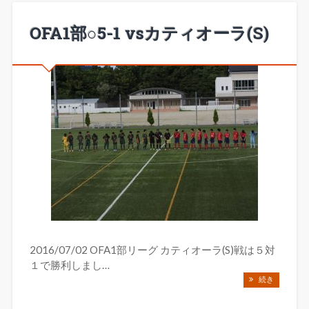
OFA1部○5-1 vsカティオーラ(S)
2016/07/02 OFA1部リーグ カティオーラ(S)戦は５対
１で勝利しまし…
続き