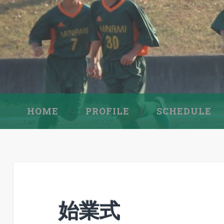
HOME
PROFILE
SCHEDULE
始業式