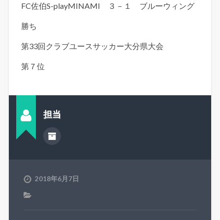
FC佐伯S-playMINAMI ３－１ ブルーウィング
勝ち
第33回クラブユースサッカー大分県大会
第７位
担当
2018年6月7日